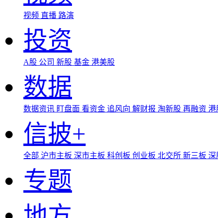
视频
直播
路演
投资
A股
公司
新股
基金
港美股
数据
数据资讯
盯盘面
看资金
追风向
解财报
淘新股
再融资
港
信披+
全部
沪市主板
深市主板
科创板
创业板
北交所
新三板
深
专题
地方