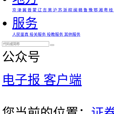
京
津
冀
晋
蒙
辽
吉
黑
沪
苏
浙
皖
闽
赣
鲁
豫
鄂
湘
粤
桂
服务
人民鉴真
投关服务
投教服务
其他服务
公众号
电子报
客户端
您当前的位置：
证