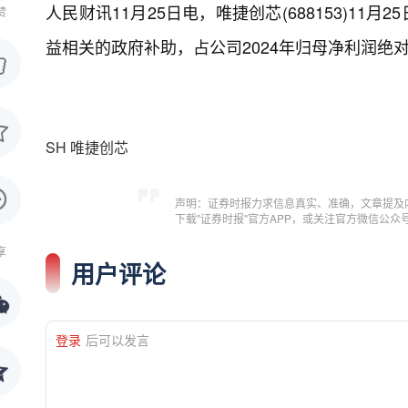
人民财讯11月25日电，
唯捷创芯(688153)11
赞
益相关的政府补助，占公司2024年归母净利润绝对值
SH
唯捷创芯
声明：证券时报力求信息真实、准确，文章提及
下载"证券时报"官方APP，或关注官方微信公
享
用户评论
登录
后可以发言