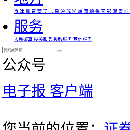
京
津
冀
晋
蒙
辽
吉
黑
沪
苏
浙
皖
闽
赣
鲁
豫
鄂
湘
粤
桂
服务
人民鉴真
投关服务
投教服务
其他服务
公众号
电子报
客户端
您当前的位置：
证