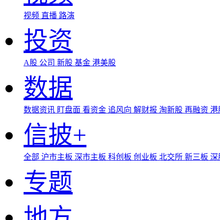
视频
直播
路演
投资
A股
公司
新股
基金
港美股
数据
数据资讯
盯盘面
看资金
追风向
解财报
淘新股
再融资
港
信披+
全部
沪市主板
深市主板
科创板
创业板
北交所
新三板
深
专题
地方