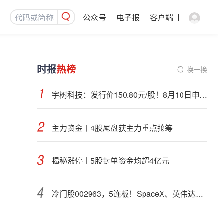
公众号
电子报
客户端
时报
热榜
换一换
宇树科技：发行价150.80元/股！8月10日申购，DeepSeek参与战略配售
主力资金丨4股尾盘获主力重点抢筹
揭秘涨停丨5股封单资金均超4亿元
冷门股002963，5连板！SpaceX、英伟达联手，入局太空算力（附股）