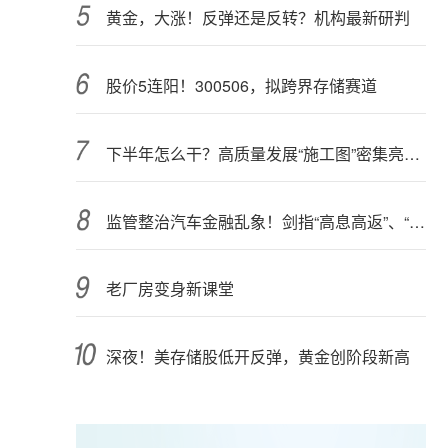
黄金，大涨！反弹还是反转？机构最新研判
股价5连阳！300506，拟跨界存储赛道
下半年怎么干？高质量发展“施工图”密集亮相 聚焦主业提质增效 国资央企向AI要动能
监管整治汽车金融乱象！剑指“高息高返”、“零首付”“低首付”诱导购车
老厂房变身新课堂
深夜！美存储股低开反弹，黄金创阶段新高