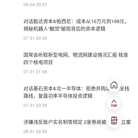
08-04 20:37
对话毅达资本&帕西尼：成本从10万元到199元，
揭秘机器人“触觉”破局背后的资本逻辑
07-31 20:35
国常会听取新型电网、物流网建设情况汇报 核准
四个核电项目
07-31 21:58
对话基石资本&北一半导体：拒绝并购走IDM全栈
路线，复盘功率半导体投资逻辑
07-31 20:35
涉嫌违反账户实名制等规定 2家券商被证监会立案
08-01 22:59