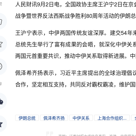
人民财讯9月2日电，
全国政协主席王沪宁2日在京
赞
战争暨世界反法西斯战争胜利80周年活动的伊朗
王沪宁表示，中伊两国传统友谊深厚。建交54年
总统先生举行了富有成果的会晤，就深化中伊关
两国元首重要共识，推动中伊关系取得新进展。中
佩泽希齐扬表示，习近平主席提出的全球治理倡
合作，坚定相互支持，共同反对霸权霸凌，维护国
享
伊朗总统
佩泽希齐扬
中伊关系
上海合作组织...