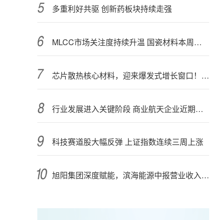
多重利好共驱 创新药板块持续走强
MLCC市场关注度持续升温 国瓷材料本周接受152家机构调研
芯片散热核心材料，迎来爆发式增长窗口！3只概念股年内涨幅翻倍
行业发展进入关键阶段 商业航天企业近期密集融资
科技赛道股大幅反弹 上证指数连续三周上涨
旭阳集团深度赋能，滨海能源中报营业收入增长78.54%