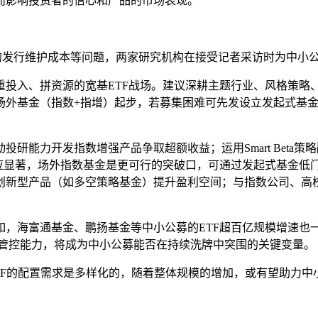
而影响投资者的信心和产品的市场表现。
昂的发行维护成本等问题，两家研究机构在接受记者采访时为中小
重投入、拼资源的宽基ETF战场。建议深耕主题行业、风格策略
场外基金（指数+指增）起步，若募集困难可先发设立发起式基
研能力开发指数增强产品争取超额收益；运用Smart Beta策
效应显著，场外指数基金是更可行的突破口，可通过发起式基金低
创新型产品（如多空策略基金）提升盈利空间；与指数公司、高
，海富通基金、鹏扬基金等中小公募的ETF超百亿规模增速也
本管控能力，将成为中小公募能否在持续洗牌中突围的关键变量。
ETF的配置需求是多样化的，随着整体规模的增加，或有望助力