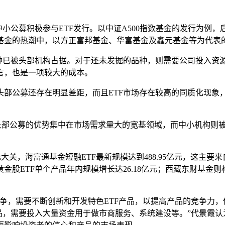
中小公募积极参与ETF发行。以中证A500指数基金的发行为例
基金的热潮中，以方正富邦基金、华富基金及鑫元基金等为代表
品种已被头部机构占据。对于还未发掘的品种，则需要公司投入资
言，也是一项较大的成本。
部公募还存在明显差距，而且ETF市场存在较高的同质化现象，
，头部公募的优势集中在市场需求量大的宽基领域，而中小机构则
亿元大关，海富通基金短融ETF最新规模达到488.95亿元，这
ETF单个产品年内规模增长达26.18亿元；西藏东财基金则构建了
争，需要不断创新和开发特色ETF产品，以提高产品的竞争力
品，需要投入大量资金用于做市商服务、系统建设等。”代景霞