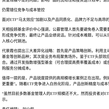
资金规模不足的问题，影响产品的流动性和投资运作效率，进
仍需错位竞争与成本管控
面对ETF“马太效应”加剧以及产品同质化、品牌力不足与高
天相投顾基金评价中心强调，公募管理人首先要避免卷入需要
形成竞争优势，最终让产品业绩说话。针对成本难题，可以从
入核心代销池。
代景霞也提出三大差异化战略：首先是产品策略创新。利用主动投
基金等创新品种；其次是业务布局聚焦场外。鉴于ETF头部
合。通过开发指数增强型基金（可合理提高费率覆盖成本）或
购服务分摊成本。
值得一提的是，产品锐度提供的高规模增长案例正在出现。例如
更重要”。随着ETF竞争进入白热化阶段，产品创新精度与成
“虽然目前多数基金管理人的ETF规模还不大，然而投资者对
示。