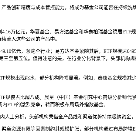
，产品创新精度与成本管控能力，将成为基金公司能否在持续洗
模达到4.16万亿元，华夏基金、易方达基金和华泰柏瑞基金稳居ET
持续流入这些公司的产品中。
649.10亿元，领跑全行业；易方达基金紧随其后，ETF规模达649
46亿元分列第三至第五位。值得注意的是，在行业分化背景下，头部
ETF规模出现缩水，部分机构降幅显著。例如，泰康基金规模减少21
ETF规模占比超八成。晨星（中国）基金研究中心高级分析师代
内ETF的激烈竞争，转而积极布局场外指数基金。
某业内人士分析，头部机构凭借全产品线和渠道优势持续吸纳资金
、渠道资源有限等因素制约其规模扩张，部分机构通过布局跨境E