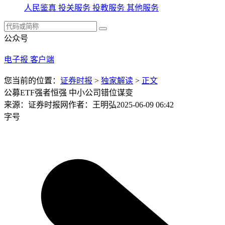
人民鉴真
投关服务
投教服务
其他服务
公众号
电子报
客户端
您当前的位置：
证券时报
>
独家解读
>
正文
公募ETF强者恒强 中小公司错位谋变
来源：证券时报网
作者：王明弘
2025-06-09 06:42
字号