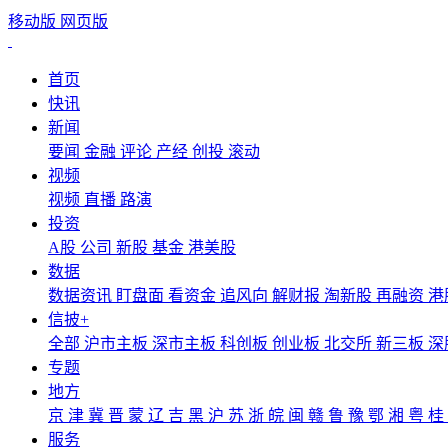
移动版
网页版
首页
快讯
新闻
要闻
金融
评论
产经
创投
滚动
视频
视频
直播
路演
投资
A股
公司
新股
基金
港美股
数据
数据资讯
盯盘面
看资金
追风向
解财报
淘新股
再融资
港
信披+
全部
沪市主板
深市主板
科创板
创业板
北交所
新三板
深
专题
地方
京
津
冀
晋
蒙
辽
吉
黑
沪
苏
浙
皖
闽
赣
鲁
豫
鄂
湘
粤
桂
服务