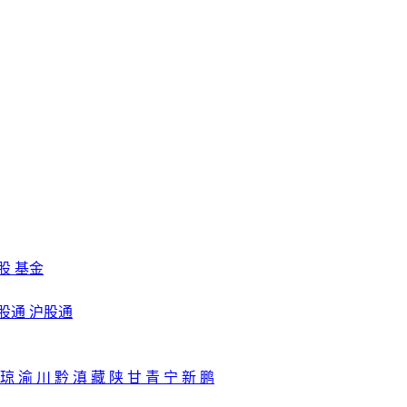
股
基金
股通
沪股通
琼
渝
川
黔
滇
藏
陕
甘
青
宁
新
鹏