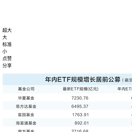
超大
大
标准
小
点赞
分享