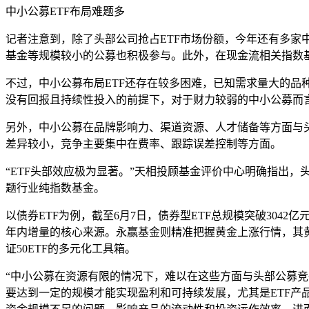
中小公募ETF布局难题多
记者注意到，除了头部公司抢占ETF市场份额，今年还有多家
基金等规模较小的公募也积极参与。此外，在现金流相关指数
不过，中小公募布局ETF还存在较多困难，已知需求量大的
没有回报且持续性投入的前提下，对于财力较弱的中小公募而
另外，中小公募在品牌影响力、渠道资源、人才储备等方面与头
差异较小，竞争主要集中在费率、跟踪误差控制等方面。
“ETF头部效应极为显著。”天相投顾基金评价中心明确指出
题行业纯指数基金。
以债券ETF为例，截至6月7日，债券型ETF总规模突破3042
年内增量的核心来源。永赢基金则精准把握黄金上涨行情，其黄金股
证50ETF的多元化工具箱。
“中小公募在资源有限的情况下，难以在这些方面与头部公募竞
要达到一定的规模才能实现盈利和可持续发展，尤其是ETF产