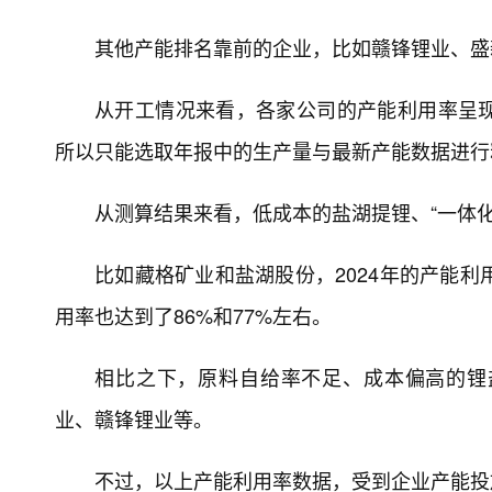
其他产能排名靠前的企业，比如赣锋锂业、盛
从开工情况来看，各家公司的产能利用率呈
所以只能选取年报中的生产量与最新产能数据进行
从测算结果来看，低成本的盐湖提锂、“一体
比如藏格矿业和盐湖股份，2024年的产能利
用率也达到了86%和77%左右。
相比之下，原料自给率不足、成本偏高的锂
业、赣锋锂业等。
不过，以上产能利用率数据，受到企业产能投