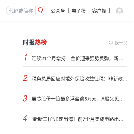
公众号
电子报
客户端
时报
热榜
换一换
连续21个月增持！金价迎来强势反弹，新一轮上行窗口开启？
税务总局回应对境外保险收益征税：非新政策，无需过度解读
展芯股份一签最多浮盈逾5万元，A股又见肉签
“新新三样”加速出海！前7个月集成电路出口额接近翻倍