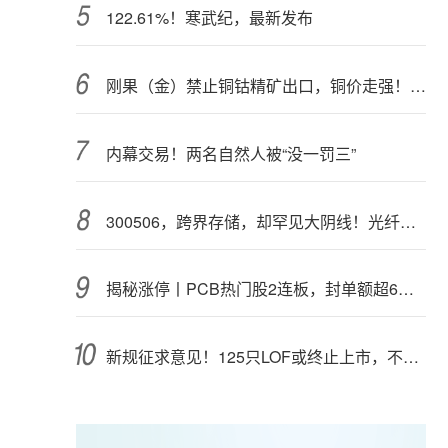
122.61%！寒武纪，最新发布
刚果（金）禁止铜钴精矿出口，铜价走强！多家公司最新回应
内幕交易！两名自然人被“没一罚三”
300506，跨界存储，却罕见大阴线！光纤需求激增，稀土细分原料，火了
揭秘涨停丨PCB热门股2连板，封单额超6亿元
新规征求意见！125只LOF或终止上市，不影响基金正常投资运作