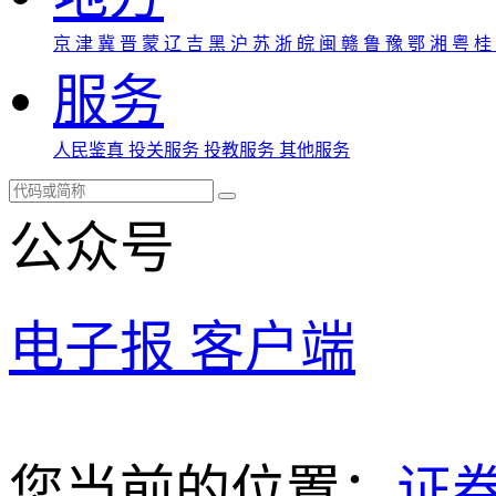
京
津
冀
晋
蒙
辽
吉
黑
沪
苏
浙
皖
闽
赣
鲁
豫
鄂
湘
粤
桂
服务
人民鉴真
投关服务
投教服务
其他服务
公众号
电子报
客户端
您当前的位置：
证