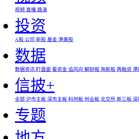
视频
直播
路演
投资
A股
公司
新股
基金
港美股
数据
数据资讯
盯盘面
看资金
追风向
解财报
淘新股
再融资
港
信披+
全部
沪市主板
深市主板
科创板
创业板
北交所
新三板
深
专题
地方