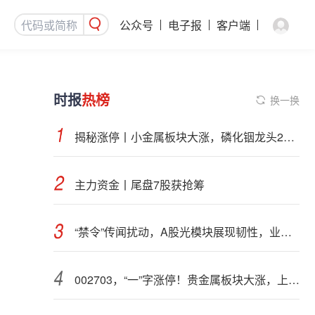
公众号
电子报
客户端
时报
热榜
换一换
揭秘涨停丨小金属板块大涨，磷化铟龙头2连板
主力资金丨尾盘7股获抢筹
“禁令”传闻扰动，A股光模块展现韧性，业内人士：预计落地难度大
002703，“一”字涨停！贵金属板块大涨，上市公司盈利集体高增（附股）