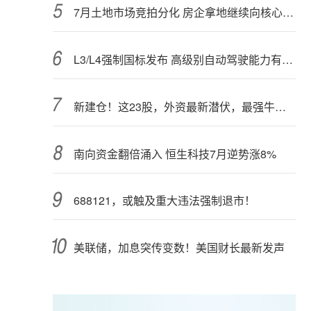
7月土地市场竞拍分化 房企拿地继续向核心城市聚集
L3/L4强制国标发布 高级别自动驾驶能力有望看齐“老司机”
新建仓！这23股，外资最新潜伏，最强牛股在列
南向资金翻倍涌入 恒生科技7月逆势涨8%
688121，或触及重大违法强制退市！
美联储，加息突传变数！美国财长最新发声