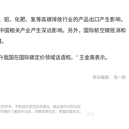
、铝、化肥、氢等高碳排放行业的产品出口产生影响，
中国相关产业产生深远影响。另外，国际航空碳抵消和
展。
升我国在国际碳定价领域话语权。” 王金南表示。
责任编辑： 张一帆
仅供参考，不构成实质性投资建议，据此操作风险自担
，即可随时了解股市动态，洞察政策信息，把握财富机会。