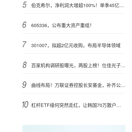
伯克希尔，净利润大增超100%！单季45亿美元回购
605336，公布重大资产重组！
301007，拟超2亿元收购，布局半导体领域
百家机构调研股曝光，两股上榜！仕佳光子半年报业绩高增长
曲线布局！万联证券控股长安基金，补齐公募业务关键拼图
杠杆ETF缘何突然走红，让韩国70万散户深陷泥潭？