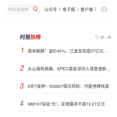
公众号
电子报
客户端
时报
热榜
换一换
周末刷屏！溢价45%，江波龙完成37亿元定增事项
从山海到商圈，APEC激发深圳入境旅游新活力
8天7涨停！002827提示风险：可能停牌核查
688167拟追“光”，定增募资不超10.21亿元