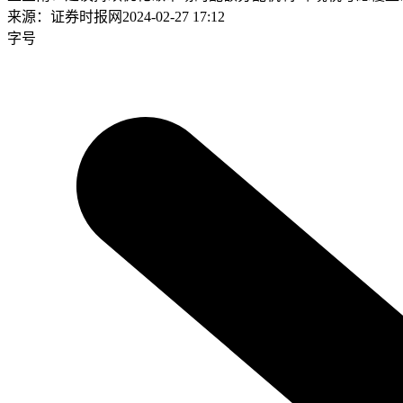
来源：证券时报网
2024-02-27 17:12
字号