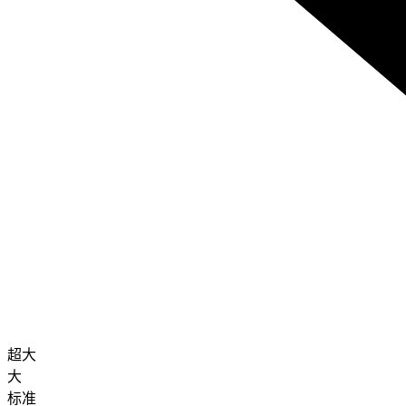
超大
大
标准