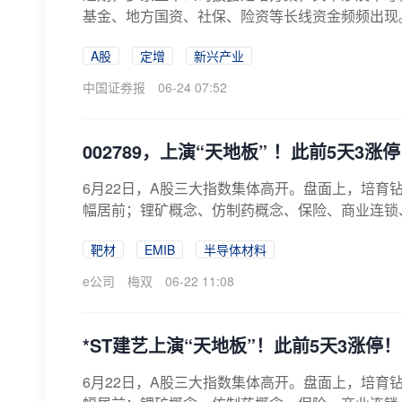
基金、地方国资、社保、险资等长线资金频频出现。
A股
定增
新兴产业
中国证券报
06-24 07:52
002789，上演“天地板” ！此前5天3涨
6月22日，A股三大指数集体高开。盘面上，培育
幅居前；锂矿概念、仿制药概念、保险、商业连锁、
靶材
EMIB
半导体材料
e公司
梅双
06-22 11:08
*ST建艺上演“天地板”！此前5天3涨停！
6月22日，A股三大指数集体高开。盘面上，培育