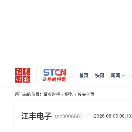
首页
快讯
新闻
您当前的位置：
证券时报
>
服务
>
投关主页
江丰电子
（sz300666）
2026-08-06 08