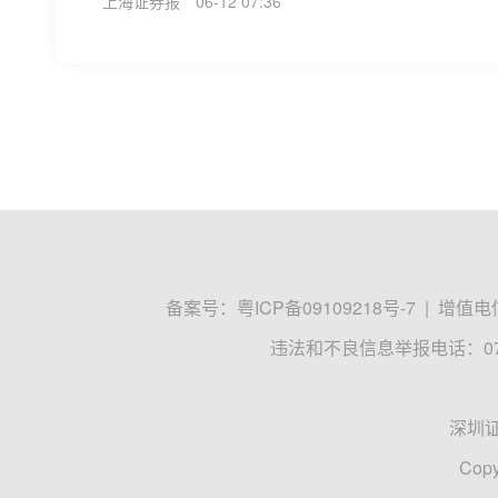
上海证券报
06-12 07:36
备案号：
粤ICP备09109218号-7
|
增值电信
违法和不良信息举报电话：0755
深圳
Copy