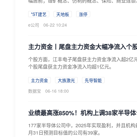
幅居前；锂矿概念、仿制药概念、保险、商业连锁、
*ST建艺
天地板
涨停
e公司
06-22 10:24
主力资金丨尾盘主力资金大幅净流入个
个股方面，江丰电子尾盘获主力资金净流入超2亿
个股尾盘获主力资金净流入均超1亿元。
主力资金
大族激光
先导智能
数据宝
06-16 18:00
业绩最高涨850%！机构上调38家半导
177家半导体公司中，2025年实现盈利，并且机构
月31日预测目标值的公司有39家。