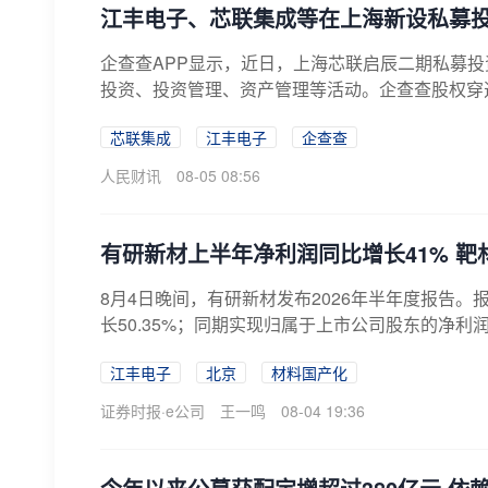
江丰电子、芯联集成等在上海新设私募
企查查APP显示，近日，上海芯联启辰二期私募
投资、投资管理、资产管理等活动。企查查股权穿透显示，
芯联集成
江丰电子
企查查
人民财讯
08-05 08:56
有研新材上半年净利润同比增长41% 
8月4日晚间，有研新材发布2026年半年度报告。
长50.35%；同期实现归属于上市公司股东的净利润1.
江丰电子
北京
材料国产化
证券时报·e公司
王一鸣
08-04 19:36