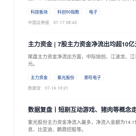
科技板块
科创50指数
电子
中国证券报
07-17 08:42
主力资金 | 7股主力资金净流出均超10亿
尾盘主力资金净流出方面，中际旭创、江波龙、江
元。
主力资金
紫光股份
景旺电子
数据宝
07-16 19:21
数据复盘丨短剧互动游戏、猪肉等概念走
紫光股份主力资金净流入最多，净流入金额为14.
息、比亚迪、鹏鼎控股等。