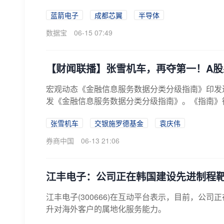
蓝箭电子
成都芯翼
半导体
数据宝
06-15 07:49
【财闻联播】张雪机车，再夺第一！A
宏观动态《金融信息服务数据分类分级指南》印发
发《金融信息服务数据分类分级指南》。《指南》
华...
张雪机车
交银施罗德基金
袁庆伟
券商中国
06-13 21:06
江丰电子：公司正在韩国建设先进制程
江丰电子(300666)在互动平台表示，目前，
升对海外客户的属地化服务能力。