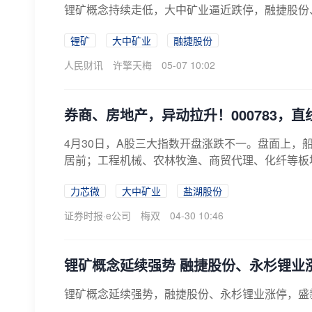
锂矿概念持续走低，大中矿业逼近跌停，融捷股份
锂矿
大中矿业
融捷股份
人民财讯
许擎天梅
05-07 10:02
券商、房地产，异动拉升！000783，直
4月30日，A股三大指数开盘涨跌不一。盘面上，
居前；工程机械、农林牧渔、商贸代理、化纤等板块
力芯微
大中矿业
盐湖股份
证券时报·e公司
梅双
04-30 10:46
锂矿概念延续强势 融捷股份、永杉锂业
锂矿概念延续强势，融捷股份、永杉锂业涨停，盛