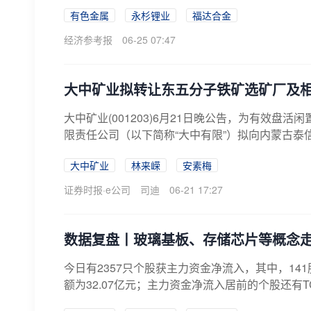
有色金属
永杉锂业
福达合金
经济参考报
06-25 07:47
大中矿业拟转让东五分子铁矿选矿厂及
大中矿业(001203)6月21日晚公告，为有效盘
限责任公司（以下简称“大中有限”）拟向内蒙古泰信
大中矿业
林来嵘
安素梅
证券时报·e公司
司迪
06-21 17:27
数据复盘丨玻璃基板、存储芯片等概念走强
今日有2357只个股获主力资金净流入，其中，1
额为32.07亿元；主力资金净流入居前的个股还有T