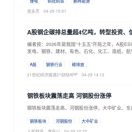
锂电
铜冠铜箔
鹏辉能源
吴永芳
04-29 15:01
A股钢企碳排总量超4亿吨，转型投资、
编者按：2026年是我国“十五五”开局之年，A股E
发电、钢铁、建材、有色、石化、化工、造纸、航空
A股
钢铁行业
碳排放
21世纪经济报道21财经APP
04-29 14:12
钢铁板块震荡走高 河钢股份涨停
钢铁板块震荡走高，河钢股份涨停，大中矿业、东
钢铁板块
河钢股份
大中矿业
人民财讯
李在山
04-29 10:22