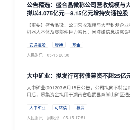
公告精选：盛合晶微称公司营收规模与
拟以4.075亿元—8.15亿元增持安通控股
【重要】盛合晶微：公司营收规模与大型封测企业
机器人本体及零部件巨力索具：因涉嫌信息披露误
为...
安通控股
增持
基金
人民财讯
05-15 20:38
大中矿业：拟发行可转债募资不超25亿
大中矿业(001203)5月15日公告，公司拟向
用后，募集资金拟用于湖南省临武县鸡脚山矿区通天庙
大中矿业
可转债
募资
人民财讯
周映彤
05-15 17:51