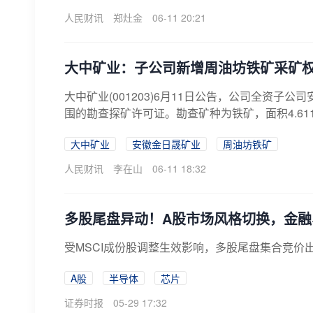
人民财讯
郑灶金
06-11 20:21
大中矿业：子公司新增周油坊铁矿采矿
大中矿业(001203)6月11日公告，公司全资
围的勘查探矿许可证。勘查矿种为铁矿，面积4.611平
大中矿业
安徽金日晟矿业
周油坊铁矿
人民财讯
李在山
06-11 18:32
多股尾盘异动！A股市场风格切换，金融
受MSCI成份股调整生效影响，多股尾盘集合竞价
A股
半导体
芯片
证券时报
05-29 17:32