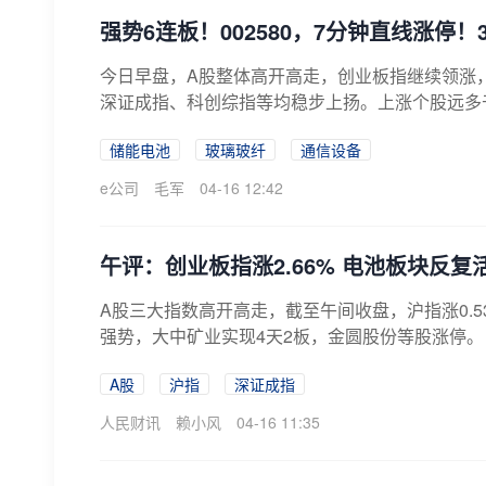
强势6连板！002580，7分钟直线涨停！
今日早盘，A股整体高开高走，创业板指继续领涨，
深证成指、科创综指等均稳步上扬。上涨个股远多于
储能电池
玻璃玻纤
通信设备
e公司
毛军
04-16 12:42
午评：创业板指涨2.66% 电池板块反复
A股三大指数高开高走，截至午间收盘，沪指涨0.53
强势，大中矿业实现4天2板，金圆股份等股涨停。电
A股
沪指
深证成指
人民财讯
赖小风
04-16 11:35