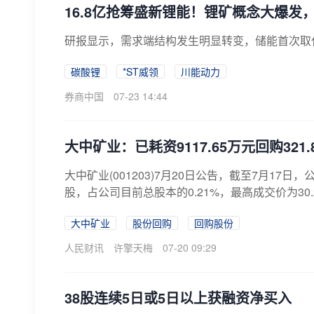
16.8亿抢筹盛新锂能！锂矿概念大爆发
研报显示，需求端结构发生明显转变，储能首次取
碳酸锂
*ST威领
川能动力
券商中国
07-23 14:44
大中矿业：已耗资9117.65万元回购321.
大中矿业(001203)7月20日公告，截至7月17
股，占公司目前总股本的0.21%，最高成交价为30.27
大中矿业
股份回购
回购股份
人民财讯
许擎天梅
07-20 09:29
38股连续5日或5日以上获融资净买入