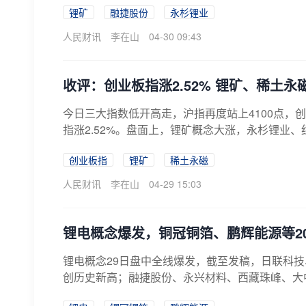
锂矿
融捷股份
永杉锂业
人民财讯
李在山
04-30 09:43
收评：创业板指涨2.52% 锂矿、稀土永
今日三大指数低开高走，沪指再度站上4100点，创业
指涨2.52%。盘面上，锂矿概念大涨，永杉锂业、
创业板指
锂矿
稀土永磁
人民财讯
李在山
04-29 15:03
锂电概念爆发，铜冠铜箔、鹏辉能源等2
锂电概念29日盘中全线爆发，截至发稿，日联科技
创历史新高；融捷股份、永兴材料、西藏珠峰、大中