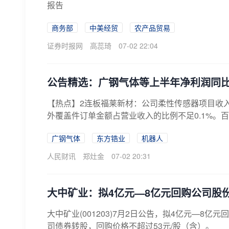
报告
商务部
中美经贸
农产品贸易
证券时报网
高蕊琦
07-02 22:04
公告精选：广钢气体等上半年净利润同
【热点】2连板福莱新材：公司柔性传感器项目收
外覆盖件订单金额占营业收入的比例不足0.1%。百合
广钢气体
东方锆业
机器人
人民财讯
郑灶金
07-02 20:31
大中矿业：拟4亿元—8亿元回购公司股
大中矿业(001203)7月2日公告，拟4亿元—
司债券转股，回购价格不超过53元/股（含）。