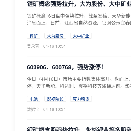
锂矿概念强势拉升，大为股份、大中矿
锂矿概念16日盘中强势拉升，截至发稿，天华新能
消息面上，日前，江西省自然资源厅官网公示宜春四
锂矿
大为股份
大中矿业
吴永芳
04-16 10:54
603906、600768，强势涨停！
今日（4月16日）市场主要指数集体高开。盘面
停，天华新能、科达利、震裕科技等涨幅居前。影视院线
电池
影视院线
算力租赁
数据宝
04-16 10:34
锂矿概念股强势拉升，永杉锂业等多股