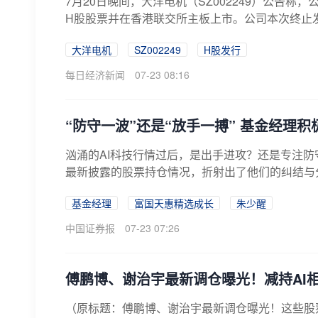
7月20日晚间，大洋电机（SZ002249）公告
H股股票并在香港联交所主板上市。公司本次终止发
大洋电机
SZ002249
H股发行
每日经济新闻
07-23 08:16
“防守一波”还是“放手一搏” 基金经理
汹涌的AI科技行情过后，是出手进攻？还是专注
最新披露的股票持仓情况，折射出了他们的纠结与分
基金经理
富国天惠精选成长
朱少醒
中国证券报
07-23 07:26
傅鹏博、谢治宇最新调仓曝光！减持AI
（原标题：傅鹏博、谢治宇最新调仓曝光！这些股