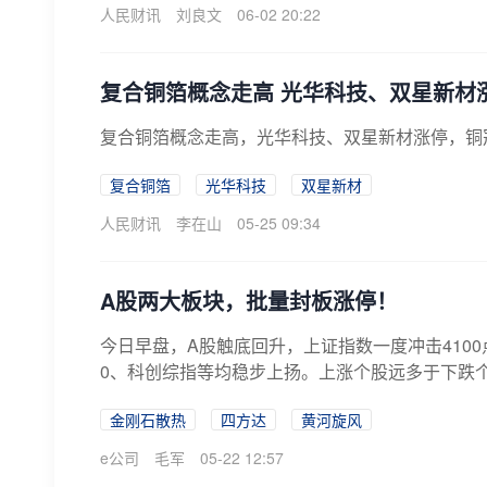
人民财讯
刘良文
06-02 20:22
复合铜箔概念走高 光华科技、双星新材
复合铜箔概念走高，光华科技、双星新材涨停，铜
复合铜箔
光华科技
双星新材
人民财讯
李在山
05-25 09:34
A股两大板块，批量封板涨停！
今日早盘，A股触底回升，上证指数一度冲击4100
0、科创综指等均稳步上扬。上涨个股远多于下跌个
金刚石散热
四方达
黄河旋风
e公司
毛军
05-22 12:57