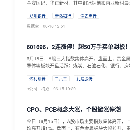
金安国纪、华正新材，其中铜冠铜箔和南亚新材最
郑州银行
青岛银行
渝农商行
数据宝
06-18 12:51
601696，2连涨停！超50万手买单封
6月15日，A股三大指数集体高开。盘面上，贵金
导体等板块开盘活跃；煤炭、石油石化、银行、房地
达利凯普
二六三
润建股份
e公司
梅双
06-15 10:29
CPO、PCB概念大涨，个股掀涨停潮
今日（6月15日），A股市场主要指数集体高开，上
均高开超1%。盘面上，有色金属板块大幅拉升，贵