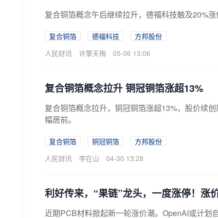
复合铜箔概念午后继续拉升，德福科技触及20%涨
复合铜箔
德福科技
方邦股份
人民财讯
许擎天梅
05-06 13:06
复合铜箔概念拉升 铜冠铜箔涨超13%
复合铜箔概念拉升，铜冠铜箔涨超13%，股价续
幅居前。
复合铜箔
铜冠铜箔
方邦股份
人民财讯
李在山
04-30 13:28
利好传来，“果链”龙头，一度涨停！涨
近期PCB材料掀起新一轮涨价潮。OpenAI或计