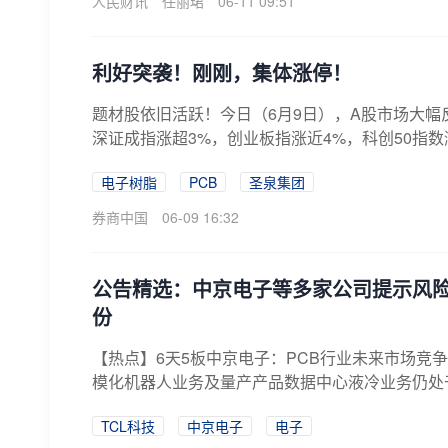
人民财讯
任丽珺
06-11 09:51
利好突袭！刚刚，集体涨停！
题材股依旧活跃！今日（6月9日），A股市场大幅
深证成指涨超3%，创业板指涨近4%，科创50指数涨
电子树脂
PCB
圣泉集团
券商中国
06-09 16:32
公告精选：中京电子等多家公司提示风险；
份
【热点】6天5板中京电子：PCB行业未来市场竞
模化机器人业务及量产产品数据中心液冷业务仍处于
TCL科技
中京电子
电子