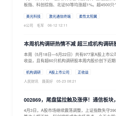
板指、科创综指、北证50等均涨超1%。超4500只
美光科技
激光通信终端
柔性太阳翼
e公司
毛军
06-12 12:11
本周机构调研热情不减 超三成机构调研
本周（5月18日—5月22日）共有977家A股上
收益，且有超60只机构调研股本周内股价创下近期
机构调研
A股上市公司
正收益
人民财讯
聂英好
05-23 08:21
002869，尾盘猛拉触及涨停！通信板
4月3日，A股市场继续震荡调整，上证指数失守39