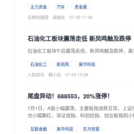
主力资金
汽车
贵金属
证券时报网
阙福生
07-03 17:34
石油化工板块震荡走低 新凤鸣触及跌停
石油化工板块午后震荡走低，新凤鸣触及跌停，昊
石油化工
新凤鸣
昊华科技
人民财讯
赖小风
07-03 13:28
尾盘异动！688553，20%涨停！
7月1日，A股小幅震荡，主要股指涨跌互现，上证指
也小幅飘红，深证成指、科创综指、创业板指则小幅下
互联金融
昊华科技
东方财富