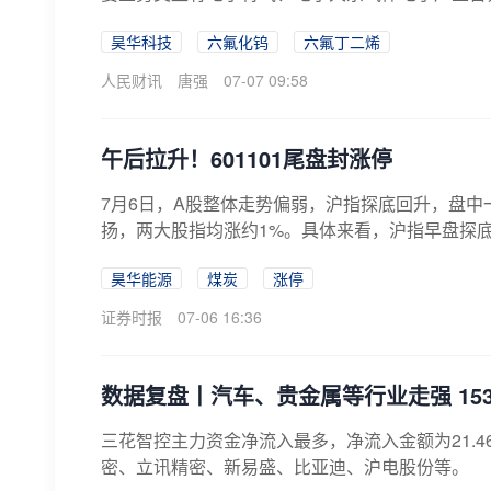
昊华科技
六氟化钨
六氟丁二烯
人民财讯
唐强
07-07 09:58
午后拉升！601101尾盘封涨停
7月6日，A股整体走势偏弱，沪指探底回升，盘
扬，两大股指均涨约1%。具体来看，沪指早盘探
盘...
昊华能源
煤炭
涨停
证券时报
07-06 16:36
数据复盘丨汽车、贵金属等行业走强 15
三花智控主力资金净流入最多，净流入金额为21.
密、立讯精密、新易盛、比亚迪、沪电股份等。