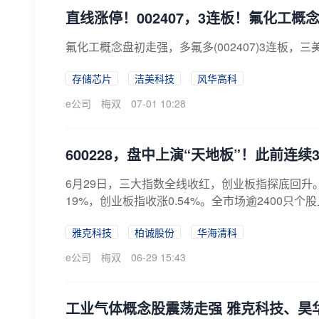
直线涨停！002407，3连板！氟化工概
氟化工概念盘初走强，多氟多(002407)3连板
存储芯片
洁美科技
风华高科
e公司
梅双
07-01 10:28
600228，盘中上演“天地板”！此前连续
6月29日，三大指数全线收红，创业板指探底回升。
19%，创业板指收涨0.54%。全市场逾2400只个股上
雅克科技
柏诚股份
华海清科
e公司
梅双
06-29 15:43
工业气体概念股震荡走强 雅克科技、昊