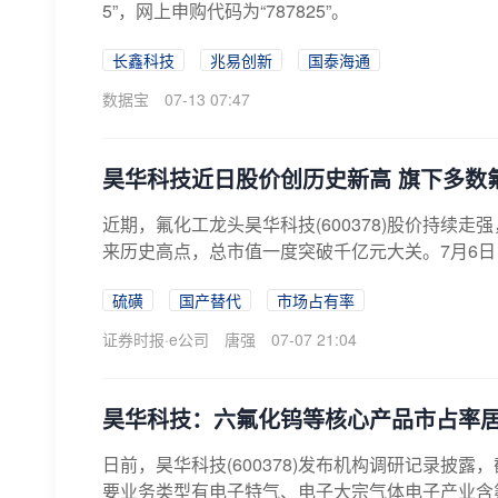
5”，网上申购代码为“787825”。
长鑫科技
兆易创新
国泰海通
数据宝
07-13 07:47
昊华科技近日股价创历史新高 旗下多数
近期，氟化工龙头昊华科技(600378)股价持续走强
来历史高点，总市值一度突破千亿元大关。7月6日，
硫磺
国产替代
市场占有率
证券时报·e公司
唐强
07-07 21:04
昊华科技：六氟化钨等核心产品市占率居国
日前，昊华科技(600378)发布机构调研记录披
要业务类型有电子特气、电子大宗气体电子产业含氟