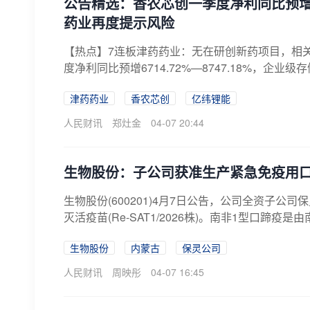
公告精选：香农芯创一季度净利同比预增671
药业再度提示风险
【热点】7连板津药药业：无在研创新药项目，相
度净利同比预增6714.72%—8747.18%，企业级
津药药业
香农芯创
亿纬锂能
人民财讯
郑灶金
04-07 20:44
生物股份：子公司获准生产紧急免疫用
生物股份(600201)4月7日公告，公司全资子
灭活疫苗(Re-SAT1/2026株)。南非1型口蹄疫
生物股份
内蒙古
保灵公司
人民财讯
周映彤
04-07 16:45