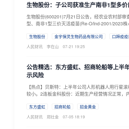
生物股份：子公司获准生产南非1型多价
生物股份(600201)7月21日公告，经农业农
型、南非1型三价灭活疫苗(Re-O/Ind-2001/2023株+R
生物股份
金宇保灵生物药品有限公司
口蹄疫疫
人民财讯
李在山
07-21 19:25
公告精选：东方盛虹、招商轮船等上半
示风险
【热点】贝斯特：上半年公司人形机器人用行星滚柱
较小。2连板金科股份：近期生产经营情况正常，内
东方盛虹
招商轮船
招金黄金
人民财讯
郑灶金
07-05 18:19