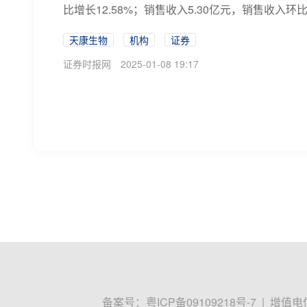
比增长12.58%；销售收入5.30亿元，销售收入环比增长
天康生物
机构
证券
证券时报网
2025-01-08 19:17
生物股份：子公司获得兽药产品批准文
证券时报e公司讯，生物股份(600201)1月3
产猫泛白细胞减少症、鼻气管炎、杯状病毒病三联灭活疫苗（
生物股份
证券
疫苗
证券时报·e公司
2025-01-03 15:37
董事投票弃权！A股百亿医疗公司溢价4
12月30日晚，新华医疗(600587)发布了一则收
股份有限公司（下称“中帜生物”）36.1913%股权，