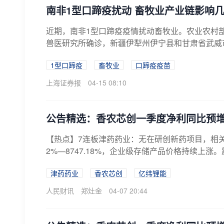
南非1型口蹄疫扰动 畜牧业产业链影响
近期，南非1型口蹄疫疫情扰动畜牧业。农业农村部
兽医研究所确诊，新疆伊犁州伊宁县和甘肃省武威市
1型口蹄疫
畜牧业
口蹄疫疫苗
上海证券报
04-15 08:10
公告精选：香农芯创一季度净利同比预增67
【热点】7连板津药药业：无在研创新药项目，相关
2%—8747.18%，企业级存储产品价格持续上涨。震
津药药业
香农芯创
亿纬锂能
人民财讯
郑灶金
04-07 20:44