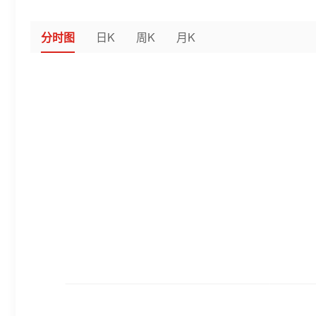
分时图
日K
周K
月K