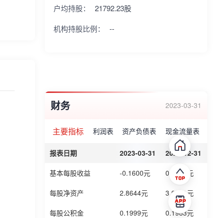
户均持股：
21792.23股
机构持股比例：
--
财务
2023-03-31
主要指标
利润表
资产负债表
现金流量表
报表日期
2023-03-31
2022-12-31
2
基本每股收益
-0.1600元
0.6000元
-
每股净资产
2.8644元
3.0191元
2
每股公积金
0.1999元
0.1983元
0