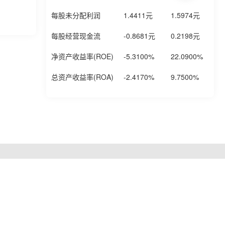
每股未分配利润
1.4411元
1.5974元
0
每股经营现金流
-0.8681元
0.2198元
-
净资产收益率(ROE)
-5.3100%
22.0900%
-
总资产收益率(ROA)
-2.4170%
9.7500%
-
提交
0170066
|
粤公网安备44030002008846号
息举报中心
|
证券时报网举报中心