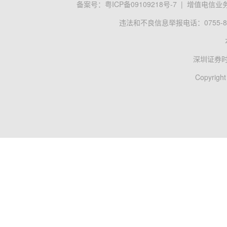
备案号：
粤ICP备09109218号-7
|
增值电信业务经
违法和不良信息举报电话：0755-83
深圳证券
Copyright