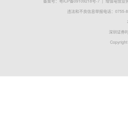
备案号：
粤ICP备09109218号-7
|
增值电信业务经
违法和不良信息举报电话：0755-83
深圳证券
Copyright