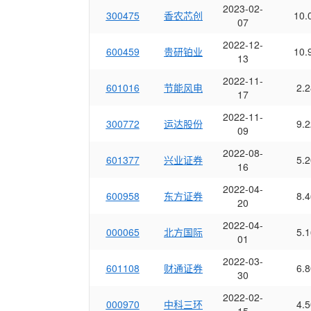
2023-02-
300475
香农芯创
10.
07
2022-12-
600459
贵研铂业
10.
13
2022-11-
601016
节能风电
2.2
17
2022-11-
300772
运达股份
9.2
09
2022-08-
601377
兴业证券
5.2
16
2022-04-
600958
东方证券
8.4
20
2022-04-
000065
北方国际
5.1
01
2022-03-
601108
财通证券
6.8
30
2022-02-
000970
中科三环
4.5