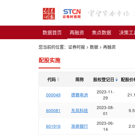
数据首页
再融资
焦点数据
决策工
您当前的位置：
证券时报
>
数据
>
再融资
配股实施
代码
简称
股权登记日
配股价格
2023-11-
000049
德赛电池
21.
29
2023-08-
600081
东风科技
9.5
01
2023-06-
601916
浙商银行
2.0
14