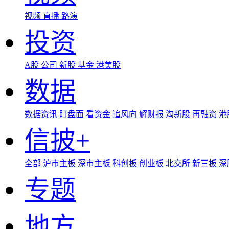
视频
直播
路演
投资
A股
公司
新股
基金
港美股
数据
数据资讯
盯盘面
看资金
追风向
解财报
淘新股
再融资
港
信披+
全部
沪市主板
深市主板
科创板
创业板
北交所
新三板
深
专题
地方