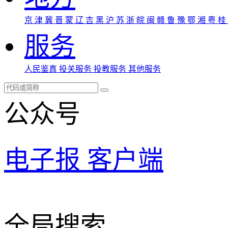
京
津
冀
晋
蒙
辽
吉
黑
沪
苏
浙
皖
闽
赣
鲁
豫
鄂
湘
粤
桂
服务
人民鉴真
投关服务
投教服务
其他服务
公众号
电子报
客户端
全局搜索