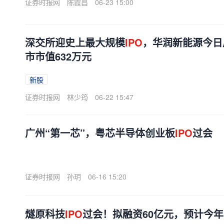
证券时报网
陈霞昌
06-23 15:00
深交所迎史上最大规模
IPO
，华润新能源今日
市市值632万元
新股
证券时报网
林少筠
06-22 15:47
广州“第一芯”，粤芯半导体创业板
IPO
过会
证券时报网
孙玥
06-16 15:20
燧原科技
IPO
过会！拟融资60亿元，预计今