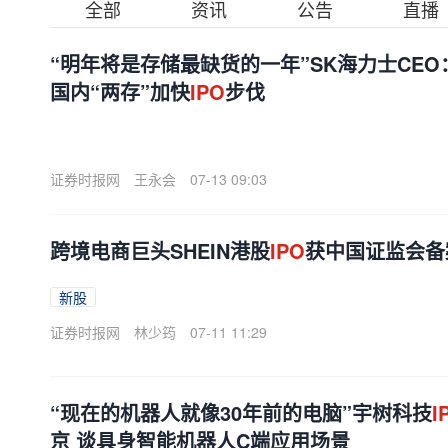
全部
资讯
公告
直播
“明年将是存储最缺货的一年”SK海力士CEO
国内“两存”加快
IPO
步伐
证券时报网
王永会
07-13 09:03
跨境电商巨头SHEIN港股
IPO
获中国证监会备
新股
证券时报网
林少筠
07-11 11:29
“现在的机器人就像30年前的电脑”宇树科技
I
京 谈具身智能机器人C端应用场景