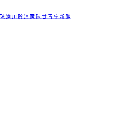
琼
渝
川
黔
滇
藏
陕
甘
青
宁
新
鹏