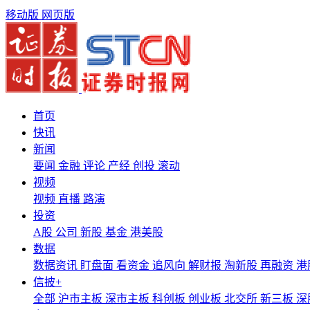
移动版
网页版
首页
快讯
新闻
要闻
金融
评论
产经
创投
滚动
视频
视频
直播
路演
投资
A股
公司
新股
基金
港美股
数据
数据资讯
盯盘面
看资金
追风向
解财报
淘新股
再融资
港
信披+
全部
沪市主板
深市主板
科创板
创业板
北交所
新三板
深