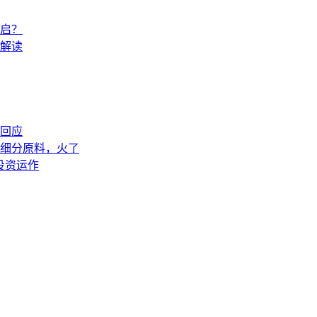
开启？
解读
回应
土细分原料，火了
投资运作