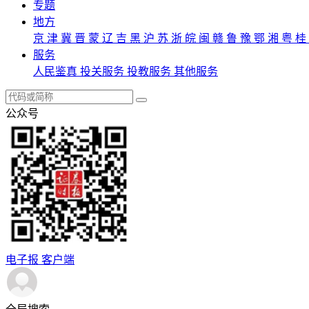
专题
地方
京
津
冀
晋
蒙
辽
吉
黑
沪
苏
浙
皖
闽
赣
鲁
豫
鄂
湘
粤
桂
服务
人民鉴真
投关服务
投教服务
其他服务
公众号
电子报
客户端