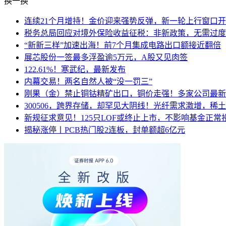
换一换
连续21个月增持！金价迎来强势反弹，新一轮上行窗口
税务总局回应对境外保险收益征税：非新政策，无需过度
“新新三样”加速出海！前7个月集成电路出口额接近翻倍
展芯股份一签最多浮盈逾5万元，A股又见肉签
122.61%！寒武纪，最新发布
内幕交易！两名自然人被“没一罚三”
刚果（金）禁止铜钴精矿出口，铜价走强！多家公司最新
300506，跨界存储，却罕见大阴线！光纤需求激增，稀
新规征求意见！125只LOF或终止上市，不影响基金正常
揭秘涨停丨PCB热门股2连板，封单额超6亿元