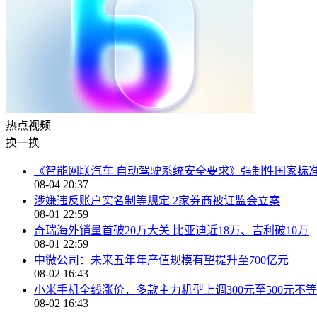
热点
视频
换一换
《智能网联汽车 自动驾驶系统安全要求》强制性国家标
08-04 20:37
涉嫌违反账户实名制等规定 2家券商被证监会立案
08-01 22:59
奇瑞海外销量首破20万大关 比亚迪近18万、吉利破10万
08-01 22:59
中微公司：未来五年年产值规模有望提升至700亿元
08-02 16:43
小米手机全线涨价，多款主力机型上调300元至500元不等
08-02 16:43