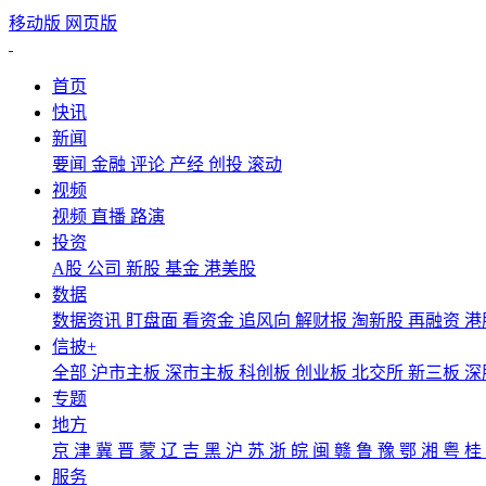
移动版
网页版
首页
快讯
新闻
要闻
金融
评论
产经
创投
滚动
视频
视频
直播
路演
投资
A股
公司
新股
基金
港美股
数据
数据资讯
盯盘面
看资金
追风向
解财报
淘新股
再融资
港
信披+
全部
沪市主板
深市主板
科创板
创业板
北交所
新三板
深
专题
地方
京
津
冀
晋
蒙
辽
吉
黑
沪
苏
浙
皖
闽
赣
鲁
豫
鄂
湘
粤
桂
服务