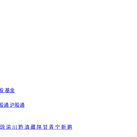
股
基金
股通
沪股通
琼
渝
川
黔
滇
藏
陕
甘
青
宁
新
鹏