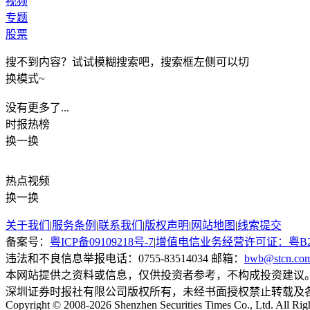
视频
专题
股票
搜不到内容？试试模糊搜索吧，搜索框左侧可以切
换模式~
没有更多了...
时报
热榜
换一换
热点
视频
换一换
关于我们
|
服务条例
|
联系我们
|
版权声明
|
网站地图
|
线索提交
备案号：
粤ICP备09109218号-7
|
增值电信业务经营许可证：粤B2-20
违法和不良信息举报电话：0755-83514034 邮箱：
bwb@stcn.co
本网站提供之资料或信息，仅供投资者参考，不构成投资建议
深圳证券时报社有限公司版权所有，未经书面授权禁止转载及
Copyright © 2008-2026 Shenzhen Securities Times Co., Ltd. All Rig