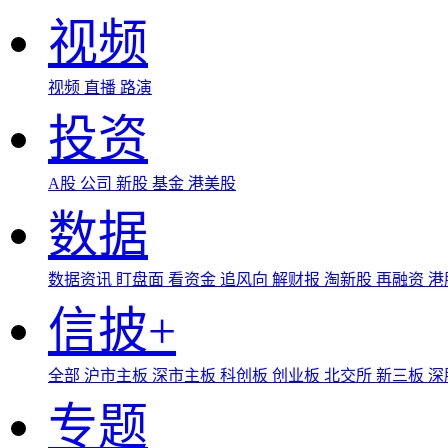
视频
视频
直播
路演
投资
A股
公司
新股
基金
港美股
数据
数据资讯
盯盘面
看资金
追风向
解财报
淘新股
再融资
港
信披+
全部
沪市主板
深市主板
科创板
创业板
北交所
新三板
深
专题