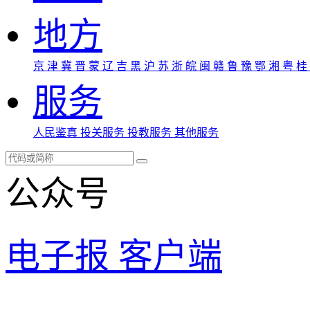
地方
京
津
冀
晋
蒙
辽
吉
黑
沪
苏
浙
皖
闽
赣
鲁
豫
鄂
湘
粤
桂
服务
人民鉴真
投关服务
投教服务
其他服务
公众号
电子报
客户端