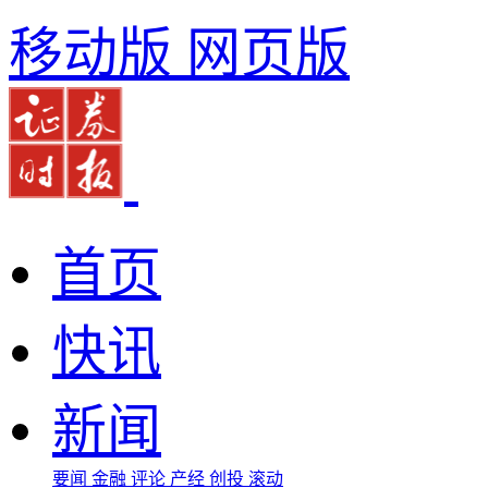
移动版
网页版
首页
快讯
新闻
要闻
金融
评论
产经
创投
滚动