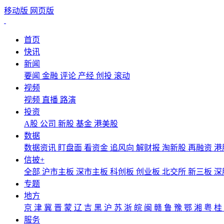
移动版
网页版
首页
快讯
新闻
要闻
金融
评论
产经
创投
滚动
视频
视频
直播
路演
投资
A股
公司
新股
基金
港美股
数据
数据资讯
盯盘面
看资金
追风向
解财报
淘新股
再融资
港
信披+
全部
沪市主板
深市主板
科创板
创业板
北交所
新三板
深
专题
地方
京
津
冀
晋
蒙
辽
吉
黑
沪
苏
浙
皖
闽
赣
鲁
豫
鄂
湘
粤
桂
服务