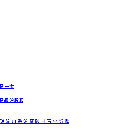
股
基金
股通
沪股通
琼
渝
川
黔
滇
藏
陕
甘
青
宁
新
鹏