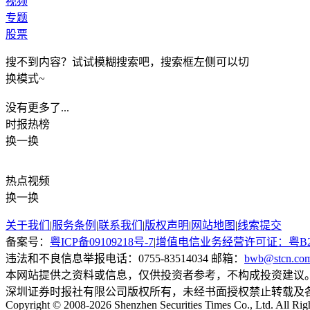
视频
专题
股票
搜不到内容？试试模糊搜索吧，搜索框左侧可以切
换模式~
没有更多了...
时报
热榜
换一换
热点
视频
换一换
关于我们
|
服务条例
|
联系我们
|
版权声明
|
网站地图
|
线索提交
备案号：
粤ICP备09109218号-7
|
增值电信业务经营许可证：粤B2-20
违法和不良信息举报电话：0755-83514034 邮箱：
bwb@stcn.co
本网站提供之资料或信息，仅供投资者参考，不构成投资建议
深圳证券时报社有限公司版权所有，未经书面授权禁止转载及
Copyright © 2008-2026 Shenzhen Securities Times Co., Ltd. All Rig