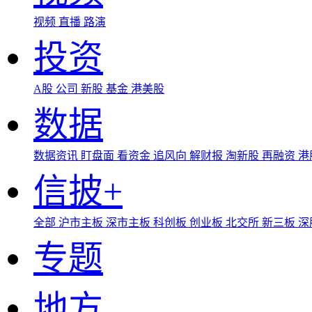
视频
直播
路演
投资
A股
公司
新股
基金
港美股
数据
数据资讯
盯盘面
看资金
追风向
解财报
淘新股
再融资
港
信披+
全部
沪市主板
深市主板
科创板
创业板
北交所
新三板
深
专题
地方