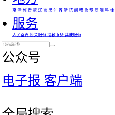
京
津
冀
晋
蒙
辽
吉
黑
沪
苏
浙
皖
闽
赣
鲁
豫
鄂
湘
粤
桂
服务
人民鉴真
投关服务
投教服务
其他服务
公众号
电子报
客户端
全局搜索