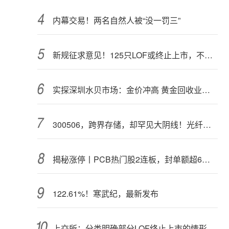
内幕交易！两名自然人被“没一罚三”
新规征求意见！125只LOF或终止上市，不影响基金正常投资运作
实探深圳水贝市场：金价冲高 黄金回收业务率先回暖
300506，跨界存储，却罕见大阴线！光纤需求激增，稀土细分原料，火了
揭秘涨停丨PCB热门股2连板，封单额超6亿元
122.61%！寒武纪，最新发布
上交所：分类明确部分LOF终止上市的情形和程序