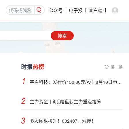
公众号
电子报
客户端
搜索
时报
热榜
换一换
宇树科技：发行价150.80元/股！8月10日申购，DeepSeek参与战略配售
主力资金丨4股尾盘获主力重点抢筹
多股尾盘拉升！002407，涨停！