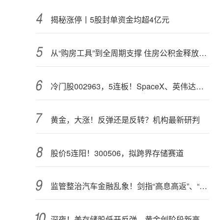
揭秘涨停丨5股封单资金均超4亿元
从“购房工具”到全周期支撑 住房公积金释放更大能量
冷门股002963，5连板！SpaceX、英伟达联手，入局太空算力（附股）
黄金，大涨！反弹还是反转？机构最新研判
股价5连阳！300506，拟跨界存储赛道
监管整治汽车金融乱象！剑指“高息高返”、“零首付”“低首付”诱导购车
深夜！美存储股低开反弹，黄金创阶段新高