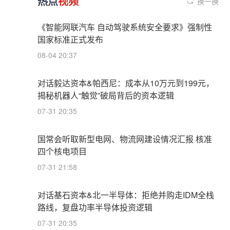
热点
视频
换一换
《智能网联汽车 自动驾驶系统安全要求》强制性
国家标准正式发布
08-04 20:37
对话毅达资本&帕西尼：成本从10万元到199元，
揭秘机器人“触觉”破局背后的资本逻辑
07-31 20:35
国常会听取新型电网、物流网建设情况汇报 核准
四个核电项目
07-31 21:58
对话基石资本&北一半导体：拒绝并购走IDM全栈
路线，复盘功率半导体投资逻辑
07-31 20:35