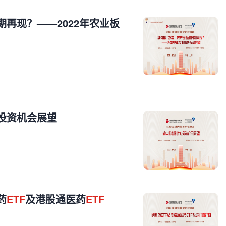
再现？——2022年农业板
投资机会展望
药
ETF
及港股通医药
ETF