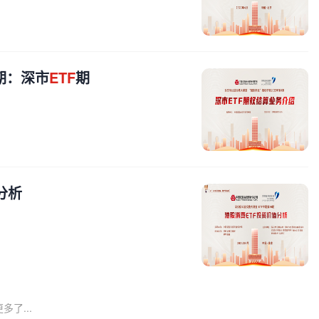
期：深市
ETF
期
分析
多了...