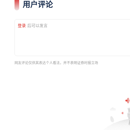
用户评论
登录
后可以发言
网友评论仅供其表达个人看法，并不表明证券时报立场