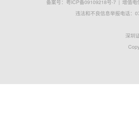
备案号：
粤ICP备09109218号-7
|
增值电信
违法和不良信息举报电话：0755
深圳
Copy