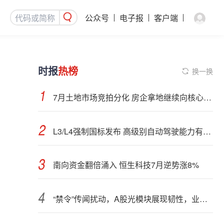
公众号
电子报
客户端
时报
热榜
换一换
7月土地市场竞拍分化 房企拿地继续向核心城市聚集
L3/L4强制国标发布 高级别自动驾驶能力有望看齐“老司机”
南向资金翻倍涌入 恒生科技7月逆势涨8%
“禁令”传闻扰动，A股光模块展现韧性，业内人士：预计落地难度大