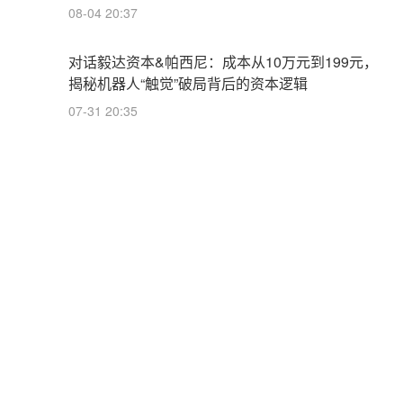
08-04 20:37
对话毅达资本&帕西尼：成本从10万元到199元，
揭秘机器人“触觉”破局背后的资本逻辑
07-31 20:35
国常会听取新型电网、物流网建设情况汇报 核准
四个核电项目
07-31 21:58
对话基石资本&北一半导体：拒绝并购走IDM全栈
路线，复盘功率半导体投资逻辑
07-31 20:35
涉嫌违反账户实名制等规定 2家券商被证监会立案
08-01 22:59