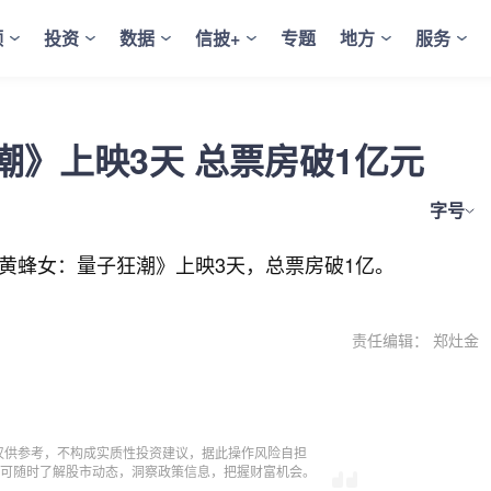
频
投资
数据
信披+
专题
地方
服务
》上映3天 总票房破1亿元
字号
黄蜂女：量子狂潮》上映3天，总票房破1亿。
责任编辑： 郑灶金
仅供参考，不构成实质性投资建议，据此操作风险自担
，即可随时了解股市动态，洞察政策信息，把握财富机会。