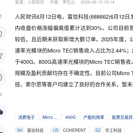
来源：人民财讯
作者：李在山
2026-06-12 19:14
人民财讯6月12日电，
富信科技(688662)6
赞
内收盘价格涨幅偏离值累计达到30%。公司目前
较低，且近期未获取新增大额订单。2025年度，公司
速率光模块的Micro TEC销售收入占比为2.44
于400G、800G高速率光模块的Micro TEC销售
规模及盈利贡献均存在不确定性。目前公司Micro T
技、索尔思等客户均建立了良好的合作关系，暂未
享
消费电子
Micro ...
400G
产能利用率
股票交易异常
SH
富信科技
US
COHERENT
SZ
华工科技