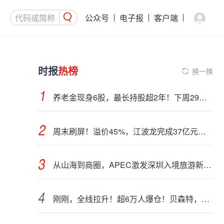
公众号
电子报
客户端
时报
热榜
换一换
养老金现身6股，最长持股超2年！下周29股面临解禁（附股）
周末刷屏！溢价45%，江波龙完成37亿元定增事项
从山海到商圈，APEC激发深圳入境旅游新活力
刚刚，全线拉升！超6万人爆仓！贝森特，突然发声