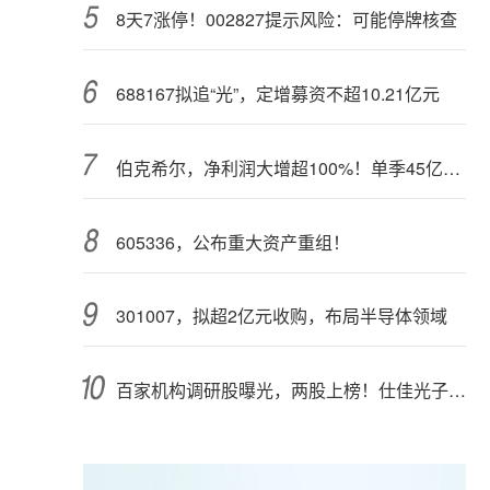
8天7涨停！002827提示风险：可能停牌核查
688167拟追“光”，定增募资不超10.21亿元
伯克希尔，净利润大增超100%！单季45亿美元回购
605336，公布重大资产重组！
301007，拟超2亿元收购，布局半导体领域
百家机构调研股曝光，两股上榜！仕佳光子半年报业绩高增长