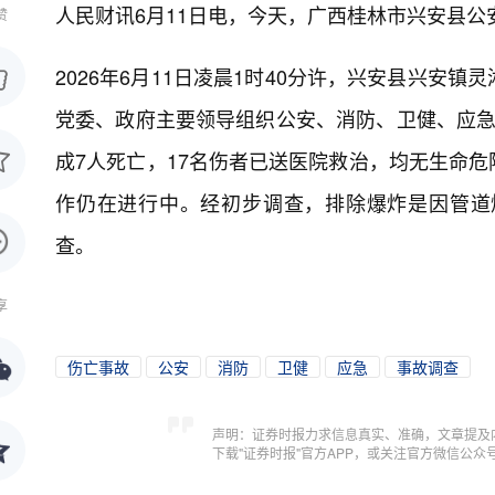
人民财讯6月11日电，
今天，广西桂林市兴安县公安
赞
2026年6月11日凌晨1时40分许，兴安县兴
党委、政府主要领导组织公安、消防、卫健、应急
成7人死亡，17名伤者已送医院救治，均无生命
作仍在进行中。经初步调查，排除爆炸是因管道
查。
享
伤亡事故
公安
消防
卫健
应急
事故调查
声明：证券时报力求信息真实、准确，文章提及
下载"证券时报"官方APP，或关注官方微信公