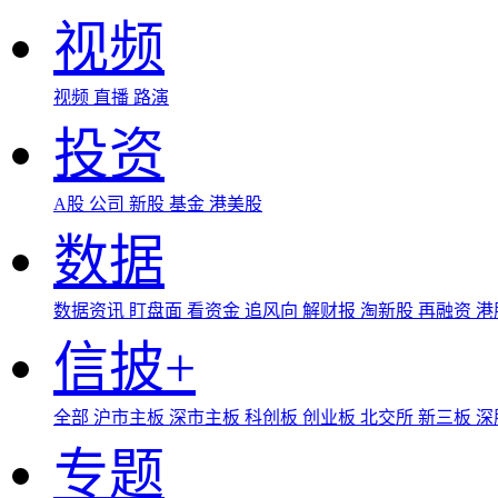
视频
视频
直播
路演
投资
A股
公司
新股
基金
港美股
数据
数据资讯
盯盘面
看资金
追风向
解财报
淘新股
再融资
港
信披+
全部
沪市主板
深市主板
科创板
创业板
北交所
新三板
深
专题