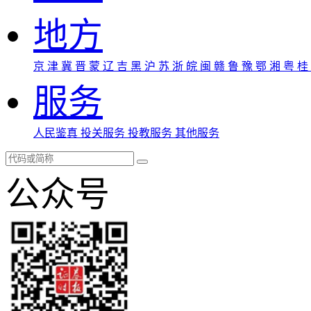
地方
京
津
冀
晋
蒙
辽
吉
黑
沪
苏
浙
皖
闽
赣
鲁
豫
鄂
湘
粤
桂
服务
人民鉴真
投关服务
投教服务
其他服务
公众号