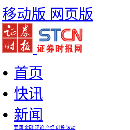
移动版
网页版
首页
快讯
新闻
要闻
金融
评论
产经
创投
滚动