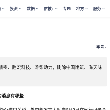
频
投资
数据
信披+
专题
地方
服务
字号
山精密、胜宏科技、潍柴动力，删除中国建筑、海天味
的消息有哪些
额外进口关税，外交部发言人毛宁6月3日在例行记者会