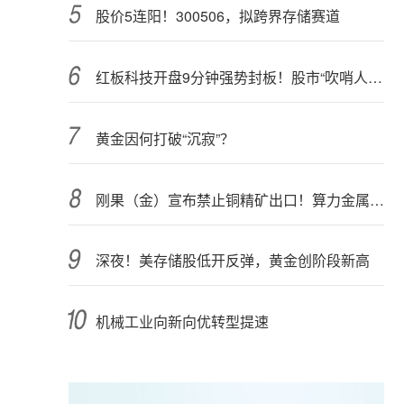
股价5连阳！300506，拟跨界存储赛道
红板科技开盘9分钟强势封板！股市“吹哨人”突然改口！市场风向变了？
黄金因何打破“沉寂”？
刚果（金）宣布禁止铜精矿出口！算力金属影响多大？
深夜！美存储股低开反弹，黄金创阶段新高
机械工业向新向优转型提速