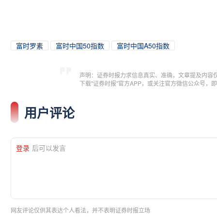
富时罗素
富时中国50指数
富时中国A50指数
声明：证券时报力求信息真实、准确，文章提及内容
下载"证券时报"官方APP，或关注官方微信公众号
用户评论
登录
后可以发言
网友评论仅供其表达个人看法，并不表明证券时报立场