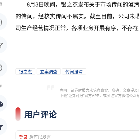
6月3日晚间，银之杰发布关于市场传闻的澄清
赞
的传闻，经核实传闻不属实。截至目前，公司未
司生产经营情况正常，各项业务开展有序，不存在
银之杰
立案调查
传闻澄清
享
声明：证券时报力求信息真实、准确，文章提及
下载"证券时报"官方APP，或关注官方微信公
用户评论
登录
后可以发言