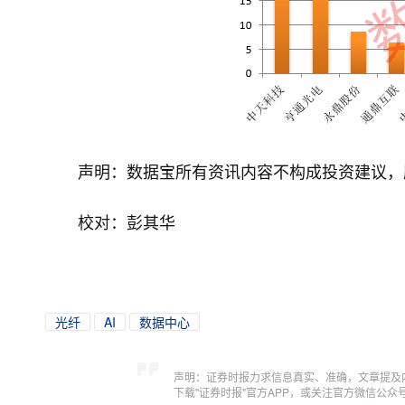
‍声明：数据宝所有资讯内容不构成投资建议
校对：彭其华
光纤
AI
数据中心
声明：证券时报力求信息真实、准确，文章提及
下载"证券时报"官方APP，或关注官方微信公