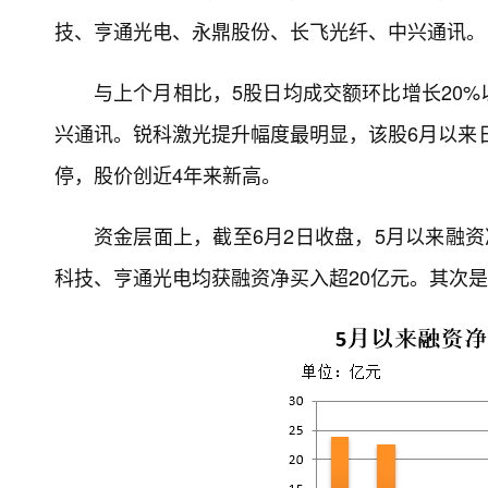
技、亨通光电、永鼎股份、长飞光纤、中兴通讯。
与上个月相比，5股日均成交额环比增长20
兴通讯。锐科激光提升幅度最明显，该股6月以来日均
停，股价创近4年来新高。
资金层面上，截至6月2日收盘，5月以来融资
科技、亨通光电均获融资净买入超20亿元。其次