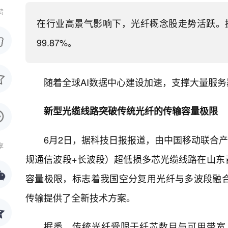
赞
在行业高景气影响下，光纤概念股走势活跃。
99.87%。
随着全球AI数据中心建设加速，支撑大量服
新型光缆线路突破传统光纤的传输容量极限
6月2日，据科技日报报道，由中国移动联合产
享
规通信波段+长波段）超低损多芯光缆线路在山东
容量极限，标志着我国空分复用光纤与多波段融
传输提供了全新技术方案。
据悉，传统光纤受限于纤芯数目与可用带宽