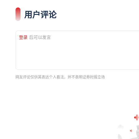
用户评论
登录
后可以发言
网友评论仅供其表达个人看法，并不表明证券时报立场