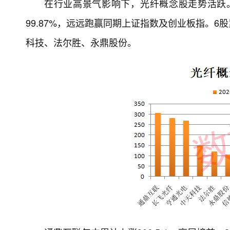
在行业高景气影响下，光纤概念股走势活跃
99.87%，远远跑赢同期上证指数及创业板指。
科技、法尔胜、永鼎股份。