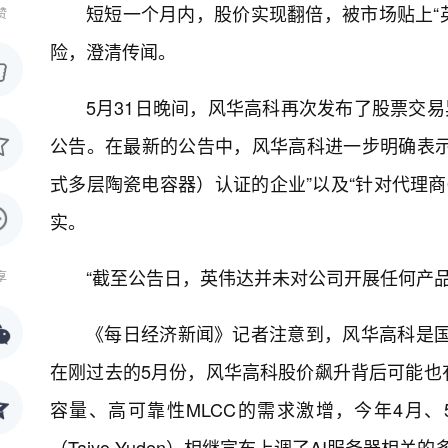
短短一个月内，股价实现翻倍，被市场贴上“英
赞
险，澄清传闻。
5月31日晚间，风华高科再次发布了股票交易
公告。在最新的公告中，风华高科进一步明确表示
式多层陶瓷电容器）认证的企业”以及“针对代理商0
实。
“截至公告日，英伟达并未对公司开展任何产
享
《每日经济新闻》记者注意到，风华高科是国内
在刚过去的5月份，风华高科股价飙升背后可能也
容量、高可靠性MLCC的需求激增，今年4月、5
（Taiyo Yuden）相继宣布上调了AI服务器相