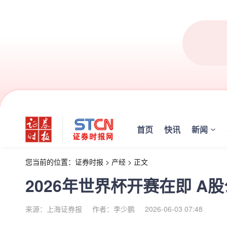
首页
快讯
新闻
您当前的位置：
证券时报
>
产经
>
正文
2026年世界杯开赛在即 A
来源：上海证券报
作者：李少鹏
2026-06-03 07:48