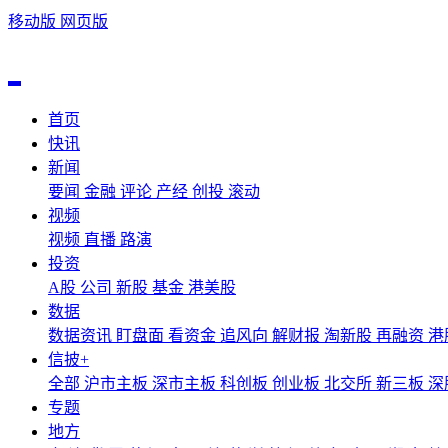
移动版
网页版
首页
快讯
新闻
要闻
金融
评论
产经
创投
滚动
视频
视频
直播
路演
投资
A股
公司
新股
基金
港美股
数据
数据资讯
盯盘面
看资金
追风向
解财报
淘新股
再融资
港
信披+
全部
沪市主板
深市主板
科创板
创业板
北交所
新三板
深
专题
地方