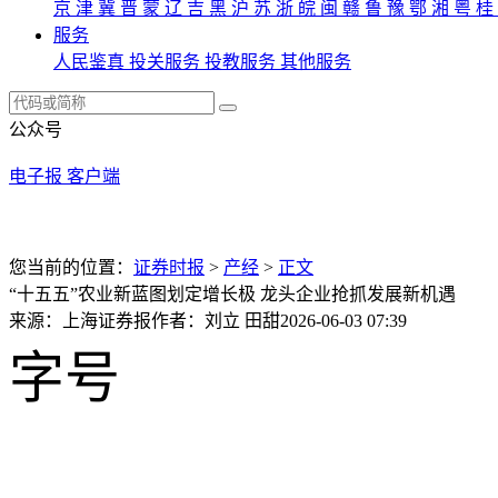
京
津
冀
晋
蒙
辽
吉
黑
沪
苏
浙
皖
闽
赣
鲁
豫
鄂
湘
粤
桂
服务
人民鉴真
投关服务
投教服务
其他服务
公众号
电子报
客户端
您当前的位置：
证券时报
>
产经
>
正文
“十五五”农业新蓝图划定增长极 龙头企业抢抓发展新机遇
来源：上海证券报
作者：刘立 田甜
2026-06-03 07:39
字号