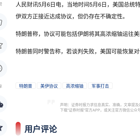
人民财讯5月6日电，
当地时间5月6日，美国总统
赞
伊双方正接近达成协议，但仍存在不确定性。
特朗普称，协议可能包括伊朗将其高浓缩铀运往美
特朗普同时警告称，若谈判失败，美国可能恢复对
特朗普
美伊协议
高浓缩铀
军事打击
享
声明：证券时报力求信息真实、准确，文章提及
下载"证券时报"官方APP，或关注官方微信公
用户评论