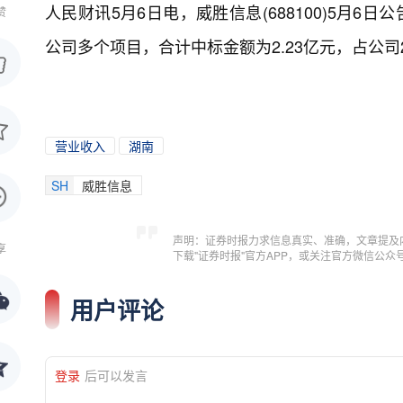
人民财讯5月6日电，
威胜信息(688100)5月
赞
公司多个项目，合计中标金额为2.23亿元，占公司2
营业收入
湖南
SH
威胜信息
声明：证券时报力求信息真实、准确，文章提及
享
下载"证券时报"官方APP，或关注官方微信公
用户评论
登录
后可以发言