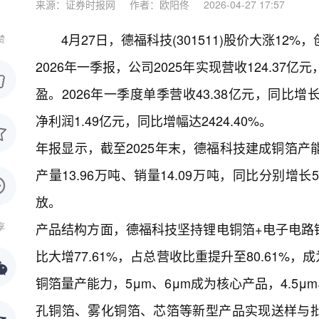
来源：证券时报网
作者：欧阳佟
2026-04-27 17:57
4月27日，德福科技(301511)股价大涨1
赞
2026年一季报，公司2025年实现营收124.37亿
盈。2026年一季度单季营收43.38亿元，同比增长7
净利润1.49亿元，同比增幅达2424.40%。
年报显示，截至2025年末，德福科技建成铜箔产
产量13.96万吨、销量14.09万吨，同比分别增长
放。
产品结构方面，德福科技坚持锂电铜箔+电子电路铜
享
比大增77.61%，占总营收比重提升至80.61%
铜箔量产能力，5μm、6μm成为核心产品，4.5μ
孔铜箔、雾化铜箔、芯箔等新型产品实现送样与