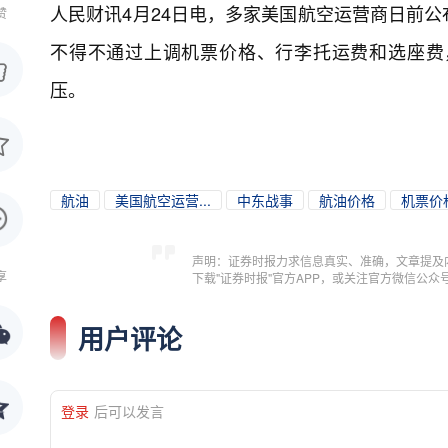
人民财讯4月24日电，
多家美国航空运营商日前公
赞
不得不通过上调机票价格、行李托运费和选座费
压。
航油
美国航空运营...
中东战事
航油价格
机票价
声明：证券时报力求信息真实、准确，文章提及
享
下载"证券时报"官方APP，或关注官方微信公
用户评论
登录
后可以发言