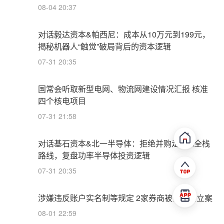
08-04 20:37
对话毅达资本&帕西尼：成本从10万元到199元，
揭秘机器人“触觉”破局背后的资本逻辑
07-31 20:35
国常会听取新型电网、物流网建设情况汇报 核准
四个核电项目
07-31 21:58
对话基石资本&北一半导体：拒绝并购走IDM全栈
路线，复盘功率半导体投资逻辑
07-31 20:35
涉嫌违反账户实名制等规定 2家券商被证监会立案
08-01 22:59