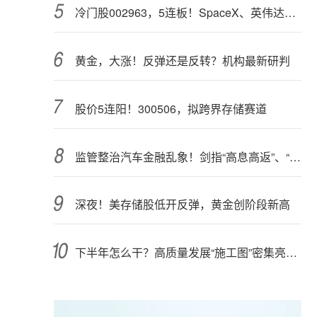
冷门股002963，5连板！SpaceX、英伟达联手，入局太空算力（附股）
黄金，大涨！反弹还是反转？机构最新研判
股价5连阳！300506，拟跨界存储赛道
监管整治汽车金融乱象！剑指“高息高返”、“零首付”“低首付”诱导购车
深夜！美存储股低开反弹，黄金创阶段新高
下半年怎么干？高质量发展“施工图”密集亮相 聚焦主业提质增效 国资央企向AI要动能