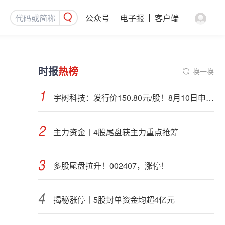
公众号
电子报
客户端
时报
热榜
换一换
宇树科技：发行价150.80元/股！8月10日申购，DeepSeek参与战略配售
主力资金丨4股尾盘获主力重点抢筹
多股尾盘拉升！002407，涨停！
揭秘涨停丨5股封单资金均超4亿元