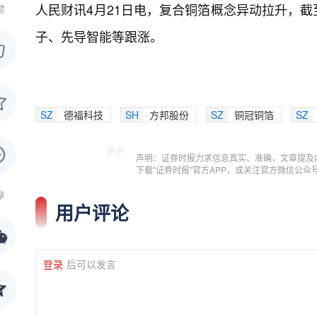
人民财讯4月21日电，
复合铜箔概念异动拉升，截
赞
子、先导智能等跟涨。
SZ
德福科技
SH
方邦股份
SZ
铜冠铜箔
SZ
声明：证券时报力求信息真实、准确，文章提及
下载"证券时报"官方APP，或关注官方微信公
享
用户评论
登录
后可以发言